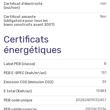
non
Certificat d'électricité
(oui/non)
Non
Certificat amiante
(obligatoire pour tous les
biens construits avant 2001)
Certificats
énergétiques
B
Label PEB (classe)
151
PEB E-SPEC (kwh/m²/an)
39
Emission CO2 (émission CO2)
13483
E total (Kwh/an)
20260409032457
PEB code unique
09/04/2036
PEB valide jusqu'au