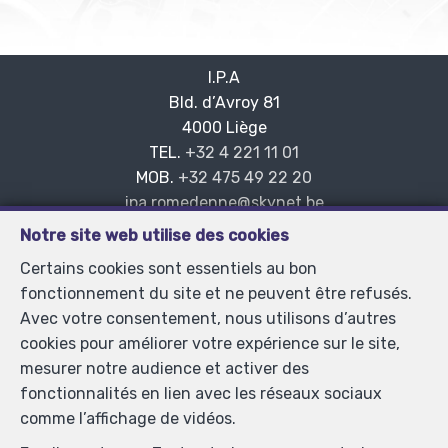
I.P.A
Bld. d’Avroy 81
—
4000 Liège
—
TEL.
+32 4 221 11 01
MOB.
+32 475 49 22 20
—
ipa.romedenne@skynet.be
—
Notre site web utilise des cookies
Certains cookies sont essentiels au bon
Agent immobilier intermédiaire et agent immobilier
fonctionnement du site et ne peuvent être refusés.
syndic agréé IPI sous le numéro 104.008 en Belgique -
Avec votre consentement, nous utilisons d’autres
N° entreprise : TVA BE-0445.586.920- Instance de
cookies pour améliorer votre expérience sur le site,
contrôle: Institut professionnel des agents immobiliers,
mesurer notre audience et activer des
rue du Luxembourg 16B, 1000 Bruxelles (+32 2 505 38
fonctionnalités en lien avec les réseaux sociaux
50 - info@ipi.be) - Soumis au
code déontologique de l’
comme l’affichage de vidéos.
IPI