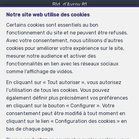
Bld. d’Avroy 81
—
4000 Liège
—
Notre site web utilise des cookies
TEL.
+32 4 221 11 01
Certains cookies sont essentiels au bon
MOB.
+32 475 49 22 20
—
fonctionnement du site et ne peuvent être refusés.
ipa.romedenne@skynet.be
—
Avec votre consentement, nous utilisons d’autres
cookies pour améliorer votre expérience sur le site,
mesurer notre audience et activer des
Agent immobilier intermédiaire et agent immobilier
fonctionnalités en lien avec les réseaux sociaux
syndic agréé IPI sous le numéro 104.008 en Belgique -
comme l’affichage de vidéos.
N° entreprise : TVA BE-0445.586.920- Instance de
En cliquant sur « Tout autoriser », vous autorisez
contrôle: Institut professionnel des agents immobiliers,
l’utilisation de tous les cookies. Vous pouvez
rue du Luxembourg 16B, 1000 Bruxelles (+32 2 505 38
également définir plus précisément vos préférences
50 - info@ipi.be) - Soumis au
code déontologique de l’
en cliquant sur le bouton « Configurer ». Votre
IPI
consentement peut être modifié à tout moment en
RC professionnelle et cautionnement via AXA Belgium
cliquant sur le lien « Configuration des cookies » en
SA, Place du Trône 1, 1000 Bruxelles – police n°
bas de chaque page.
730.390.160. Couverture valable pour les activités
réalisées en Belgique