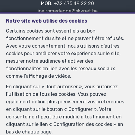
MOB.
+32 475 49 22 20
—
ipa.romedenne@skynet.be
—
Notre site web utilise des cookies
Certains cookies sont essentiels au bon
Agent immobilier intermédiaire et agent immobilier
fonctionnement du site et ne peuvent être refusés.
syndic agréé IPI sous le numéro 104.008 en Belgique -
Avec votre consentement, nous utilisons d’autres
N° entreprise : TVA BE-0445.586.920- Instance de
cookies pour améliorer votre expérience sur le site,
contrôle: Institut professionnel des agents immobiliers,
mesurer notre audience et activer des
rue du Luxembourg 16B, 1000 Bruxelles (+32 2 505 38
fonctionnalités en lien avec les réseaux sociaux
50 - info@ipi.be) - Soumis au
code déontologique de l’
comme l’affichage de vidéos.
IPI
En cliquant sur « Tout autoriser », vous autorisez
RC professionnelle et cautionnement via AXA Belgium
l’utilisation de tous les cookies. Vous pouvez
SA, Place du Trône 1, 1000 Bruxelles – police n°
également définir plus précisément vos préférences
730.390.160. Couverture valable pour les activités
en cliquant sur le bouton « Configurer ». Votre
réalisées en Belgique
consentement peut être modifié à tout moment en
Conditions générales d'utilisation du site
cliquant sur le lien « Configuration des cookies » en
bas de chaque page.
Charte de la protection de la vie privée