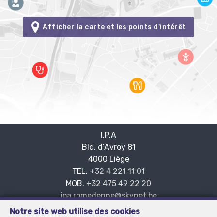
Afficher la carte et les points d'intérêt
I.P.A
Bld. d’Avroy 81
—
4000 Liège
—
TEL.
+32 4 221 11 01
MOB.
+32 475 49 22 20
—
ipa.romedenne@skynet.be
—
Notre site web utilise des cookies