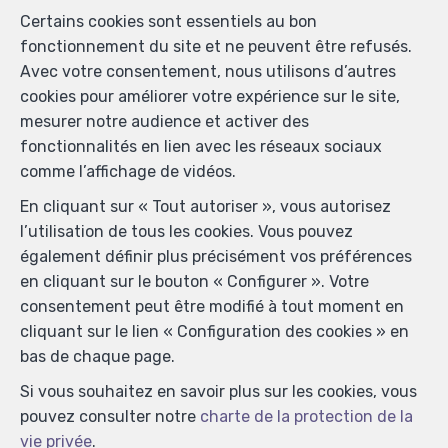
Certains cookies sont essentiels au bon
Agent immobilier intermédiaire et agent immobilier
fonctionnement du site et ne peuvent être refusés.
syndic agréé IPI sous le numéro 104.008 en Belgique -
Avec votre consentement, nous utilisons d’autres
N° entreprise : TVA BE-0445.586.920- Instance de
cookies pour améliorer votre expérience sur le site,
contrôle: Institut professionnel des agents immobiliers,
mesurer notre audience et activer des
rue du Luxembourg 16B, 1000 Bruxelles (+32 2 505 38
fonctionnalités en lien avec les réseaux sociaux
50 - info@ipi.be) - Soumis au
code déontologique de l’
comme l’affichage de vidéos.
IPI
En cliquant sur « Tout autoriser », vous autorisez
RC professionnelle et cautionnement via AXA Belgium
l’utilisation de tous les cookies. Vous pouvez
SA, Place du Trône 1, 1000 Bruxelles – police n°
également définir plus précisément vos préférences
730.390.160. Couverture valable pour les activités
en cliquant sur le bouton « Configurer ». Votre
réalisées en Belgique
consentement peut être modifié à tout moment en
Conditions générales d'utilisation du site
cliquant sur le lien « Configuration des cookies » en
bas de chaque page.
Charte de la protection de la vie privée
Si vous souhaitez en savoir plus sur les cookies, vous
Configuration des cookies
pouvez consulter notre
charte de la protection de la
vie privée
.