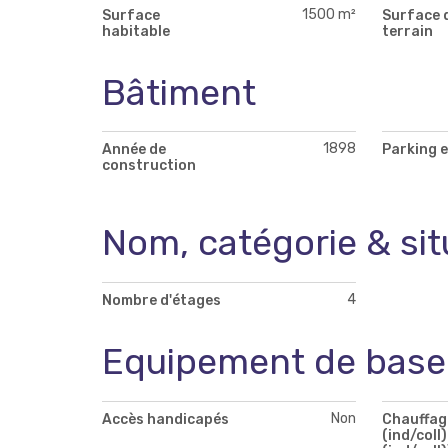
1500 m²
Surface
Surface 
habitable
terrain
Bâtiment
1898
Année de
Parking e
construction
Nom, catégorie & sit
4
Nombre d'étages
Equipement de base
Non
Accès handicapés
Chauffag
(ind/coll)