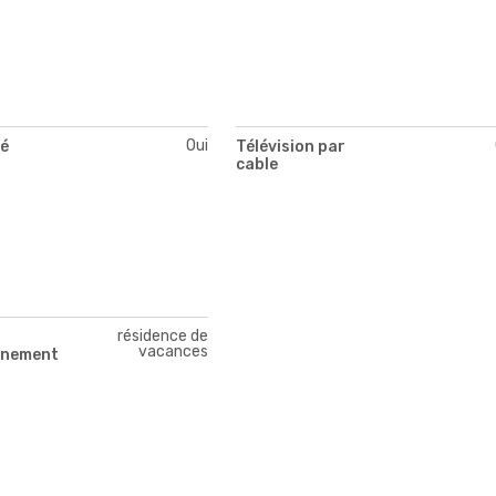
Oui
té
Télévision par
cable
résidence de
vacances
nnement