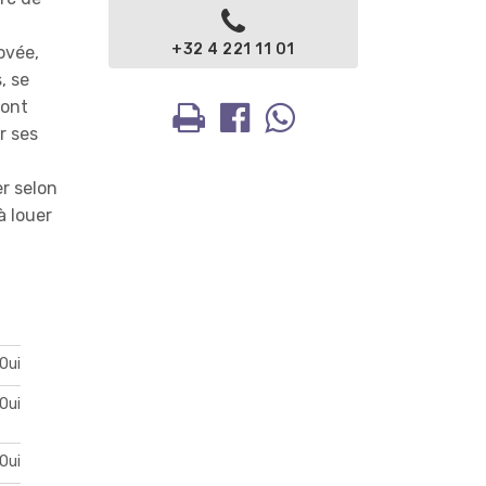
+32 4 221 11 01
ovée,
, se
ront
r ses
r selon
à louer
Oui
Oui
Oui