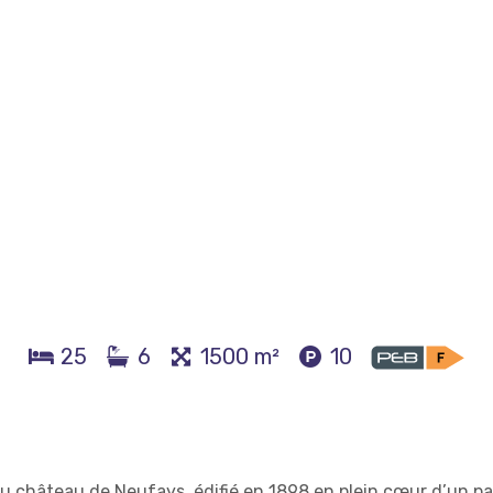
25
6
1500 m²
10
 château de Neufays, édifié en 1898 en plein cœur d’un pa