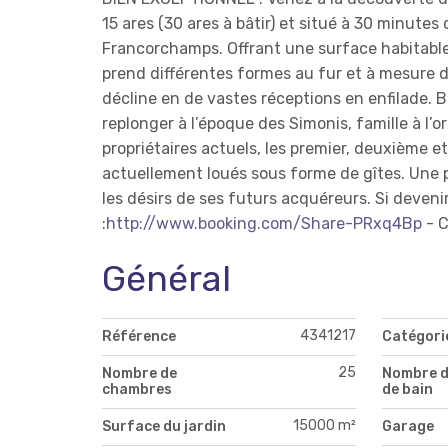
15 ares (30 ares à bâtir) et situé à 30 minute
Francorchamps.
Offrant une surface habitabl
prend différentes formes au fur et à mesure d
décline en de vastes réceptions en enfilade. 
replonger à l’époque des Simonis, famille à l’
propriétaires actuels, les premier, deuxième 
actuellement loués sous forme de gîtes. Une 
les désirs de ses futurs acquéreurs.
Si deveni
:
http://www.booking.com/Share-PRxq4Bp
- C
Général
4341217
Référence
Catégori
25
Nombre de
Nombre d
chambres
de bain
15000 m²
Surface du jardin
Garage