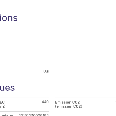
tions
Oui
ques
440
PEC
Emission CO2
an)
(émission CO2)
20191230009192