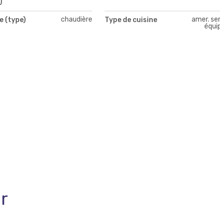
)
chaudière
amer. se
e (type)
Type de cuisine
équi
r