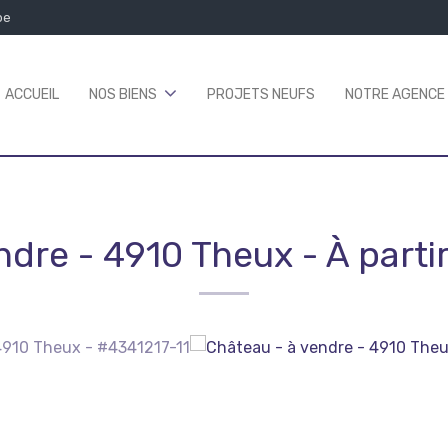
be
ACCUEIL
NOS BIENS
PROJETS NEUFS
NOTRE AGENCE
endre
-
4910 Theux
-
À parti