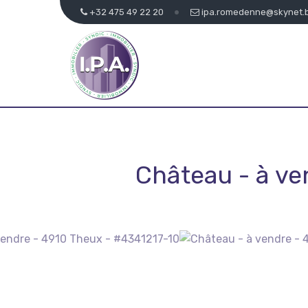
+32 475 49 22 20
ipa.romedenne@skynet.
Château - à v