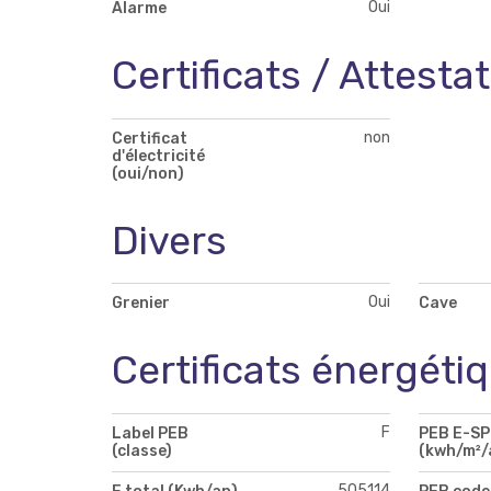
Oui
Alarme
Certificats / Attesta
non
Certificat
d'électricité
(oui/non)
Divers
Oui
Grenier
Cave
Certificats énergéti
F
Label PEB
PEB E-S
(classe)
(kwh/m²/
505114