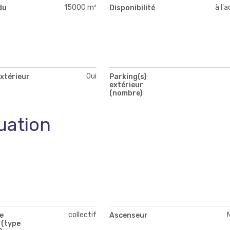
15000 m²
à l'
du
Disponibilité
Oui
xtérieur
Parking(s)
extérieur
(nombre)
uation
collectif
e
Ascenseur
 (type