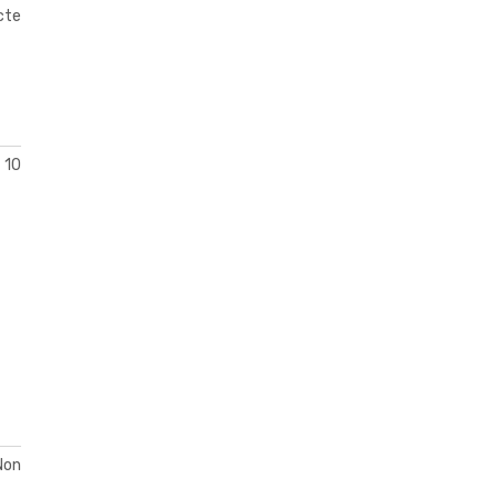
acte
10
Non