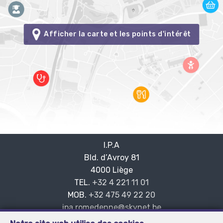
Afficher la carte et les points d'intérêt
I.P.A
Bld. d’Avroy 81
—
4000 Liège
—
TEL.
+32 4 221 11 01
MOB.
+32 475 49 22 20
—
ipa.romedenne@skynet.be
—