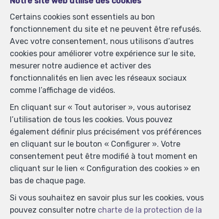
Notre site web utilise des cookies
Certains cookies sont essentiels au bon
Agent immobilier intermédiaire et agent immobilier
fonctionnement du site et ne peuvent être refusés.
syndic agréé IPI sous le numéro 104.008 en Belgique -
Avec votre consentement, nous utilisons d’autres
N° entreprise : TVA BE-0445.586.920- Instance de
cookies pour améliorer votre expérience sur le site,
contrôle: Institut professionnel des agents immobiliers,
mesurer notre audience et activer des
rue du Luxembourg 16B, 1000 Bruxelles (+32 2 505 38
fonctionnalités en lien avec les réseaux sociaux
50 - info@ipi.be) - Soumis au
code déontologique de l’
comme l’affichage de vidéos.
IPI
En cliquant sur « Tout autoriser », vous autorisez
RC professionnelle et cautionnement via AXA Belgium
l’utilisation de tous les cookies. Vous pouvez
SA, Place du Trône 1, 1000 Bruxelles – police n°
également définir plus précisément vos préférences
730.390.160. Couverture valable pour les activités
en cliquant sur le bouton « Configurer ». Votre
réalisées en Belgique
consentement peut être modifié à tout moment en
Conditions générales d'utilisation du site
cliquant sur le lien « Configuration des cookies » en
bas de chaque page.
Charte de la protection de la vie privée
Si vous souhaitez en savoir plus sur les cookies, vous
Configuration des cookies
pouvez consulter notre
charte de la protection de la